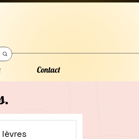
a
Contact
s.
 lèvres