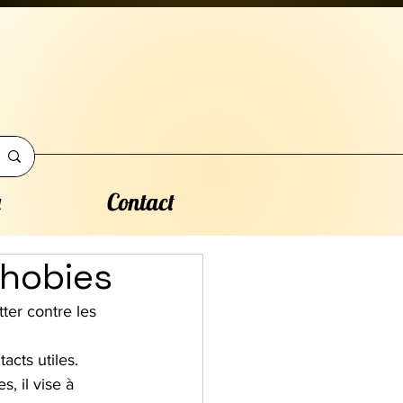
a
Contact
phobies
ter contre les 
acts utiles.
, il vise à 