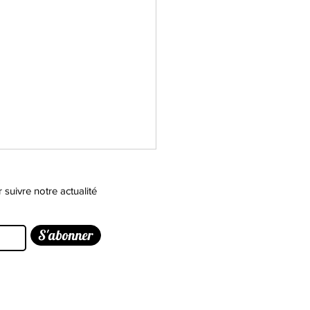
uivre notre actualité
S'abonner
s EDUCATION - Le
ects des droits des