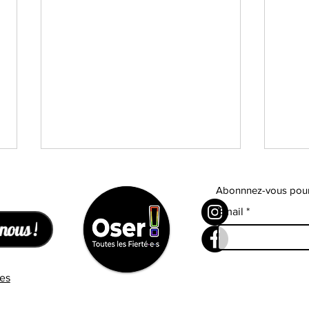
Abonnnez-vous pour s
Email
nous !
es
Focus SANTE - Le respects
Focu
des droits des personnes
resp