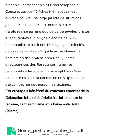
biphobie, la transphobie et l’intersexophobie. 
Conçu autour de 45 fiches thématiques, cet 
ouvrage couvre une large palette de situations 
juridiques expliquées en termes simples.
Il a été réalisé par une équipe de bénévoles juristes 
et écoutant·es sur la ligne d'écoute de SOS 
homophobie, à partir des témoignages collectés 
depuis des années. Ce guide est également à 
destination des professionnel·les - juristes, 
directeur·rices des Ressources humaines, 
personnels éducatifs, etc. - susceptibles d'être 
confronté·es à ces situations de LGBTIphobies ou 
d'accompagner des personnes victimes.
Cet ouvrage a bénéficié du concours financier de la 
Délégation interministérielle à la lutte contre le 
racisme, l'antisémitisme et la haine anti-LGBT 
(Dilcrah).
Guide_pratique_contre_les_LGBTIphobies_2023_SO
.pdf