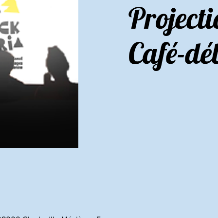
Projecti
Café-dé