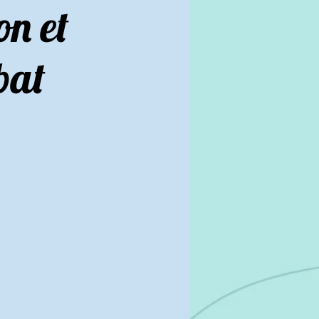
on et
bat