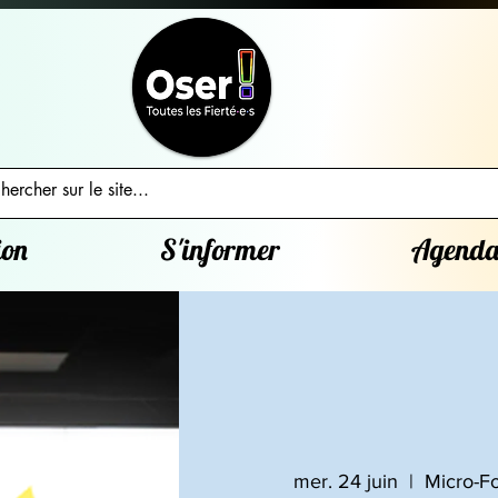
ion
S'informer
Agend
mer. 24 juin
  |  
Micro-Fo