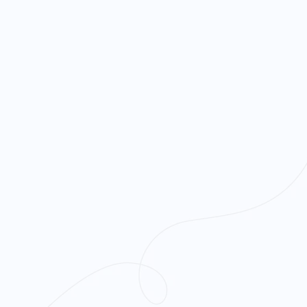
Participer ?
En devenant membre adhérent
Ose
les Fierté·e·s
ou en participant à ses
vous faites partie d'une communaut
engagée et bienveillante.
Vous pourrez participer à nos évè
actions et contribuerez directemen
décisions.
Devenir adhérent