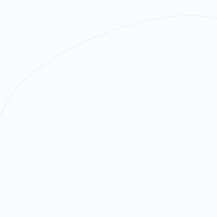
r ! Toutes
 activités,
é active,
nements et
l'écoute, l'accompagnemen
t aux
formes de discrimination
LGBTQIA+ et leurs proch
la promotion de l’égalité d
l’organisation d’actions d
formation et de mobilisat