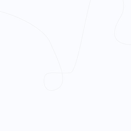
t et la lutte contre toutes
s envers les personnes
es,
es droits et de la visibilité,
e sensibilisation, de
ion,