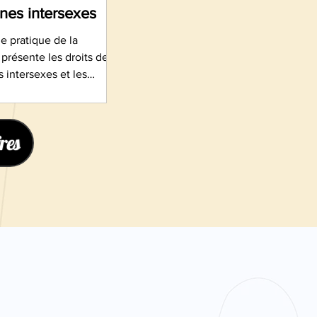
nes intersexes
he pratique de la
résente les droits des
 intersexes et les
 leur inclusion dans les
ducatifs. Elle propose
es pour mieux
res
e l’intersexuation,
es discriminations et
’accueil des enfants et
ncernés. Un outil
ux professionnels de
on souhaitant favoriser
nnement scolaire
x, inclusif et
r.