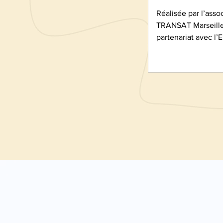
Réalisée par l’asso
TRANSAT Marseille
partenariat avec l’
le soutien de la D
brochure propose 
pour mieux compre
transidentités. Elle
notions de genre, l
vécues par les per
les discriminations
elles sont confront
les bonnes pratiqu
accompagner au qu
outil de sensibilisa
particulièrement ut
professionnel·les d
toute pe