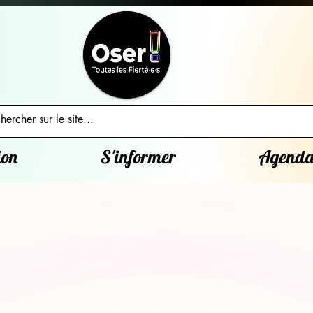
ion
S'informer
Agend